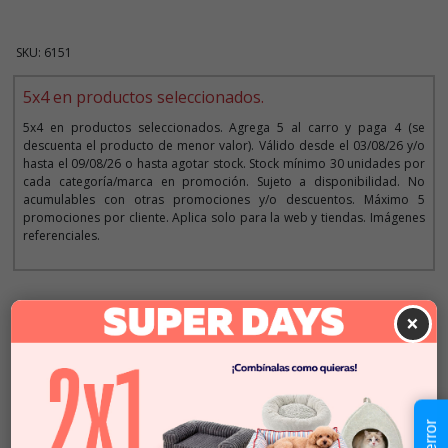
SKU: 6151
5x4 en productos seleccionados.
5x4 en productos seleccionados. Agrega 5 al carro y paga 4 (se
descuenta el producto de menor valor). Válido desde el 03/08/26 y/o
hasta el 09/08/26 o hasta agotar stock. Stock mínimo 30 unidades por
cada categoría/marca en promoción. Sujeto a disponibilidad. No
acumulables con otras promociones y/o descuentos. Máximo 5
promociones por cliente. Aplica solo para la web y tiendas. Imágenes
referenciales.
Descripción
×
$1.290
Cantidad:
En Stock
-
+