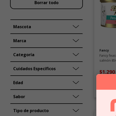
Borrar todo
Mascota
Marca
Fancy
Categoría
Fancy feast
salmón 85
húmedo pa
Cuidados Específicos
$1.290
Edad
C
Sabor
Tipo de producto