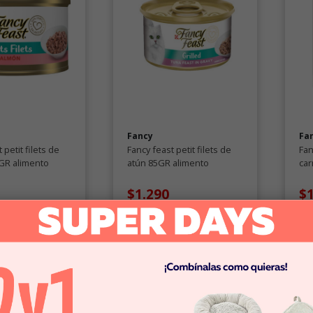
Fancy
Fa
 petit filets de
Fancy feast petit filets de
Fan
GR alimento
atún 85GR alimento
car
ra gatos
húmedo para gatos
hu
$1.290
$
omprar
Comprar