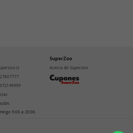
SuperZoo
perzoo.cl
Acerca de Superzoo
27607777
972149999
cias
nción:
ingo 9:00 a 20:00.