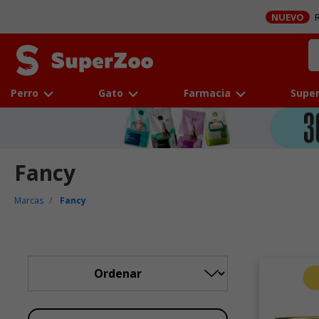
NUEVO
R
Perro
Gato
Farmacia
Super
Fancy
Marcas
Fancy