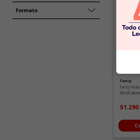
Formato
Fancy
Fancy feast
85GR alim
para gatos
$1.290
C