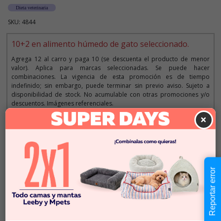
Dieta veterinaria
SKU: 4844
10+2 en alimento húmedo de gato seleccionado.
Agrega 12 al carro y paga 10 (se descuenta el producto de menor
valor). Aplica para marcas seleccionadas. Se puede hacer
combinaciones. La vigencia de esta promoción es de tiempo
indefinido; sin embargo, puede terminar sin previo aviso. Sujeto a
disponibilidad de stock. No acumulable con otras promociones y/o
descuentos. Imágenes referenciales.
×
Descripción
$4.990
Reportar error
Cantidad:
En Stock
-
+