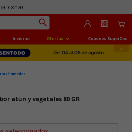
 de la compra
Invierno
Ofertas
Cupones SuperZoo
ntos húmedos
or atún y vegetales 80 GR
s seleccionados.