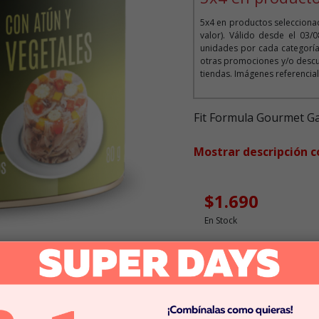
5x4 en productos selecciona
valor). Válido desde el 03/
unidades por cada categoría
otras promociones y/o descu
tiendas. Imágenes referencial
Fit Formula Gourmet Ga
Mostrar descripción 
$1.690
En Stock