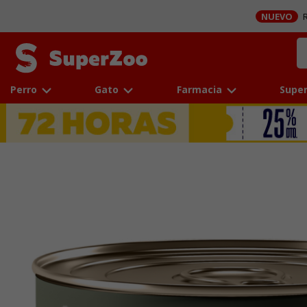
NUEVO
R
Perro
Gato
Farmacia
Super