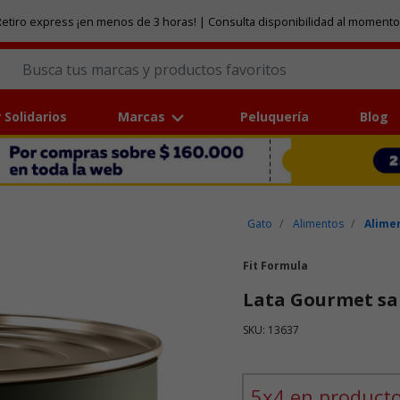
etiro express ¡en menos de 3 horas! | Consulta disponibilidad al momento
 Solidarios
Marcas
Peluquería
Blog
Gato
Alimentos
Alime
Fit Formula
Lata Gourmet sab
SKU: 13637
Puntuación clientes: 5 de 5
5x4 en producto