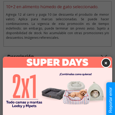
10+2 en alimento húmedo de gato seleccionado.
Agrega 12 al carro y paga 10 (se descuenta el producto de menor
valor). Aplica para marcas seleccionadas. Se puede hacer
combinaciones. La vigencia de esta promoción es de tiempo
indefinido; sin embargo, puede terminar sin previo aviso. Sujeto a
disponibilidad de stock. No acumulable con otras promociones y/o
descuentos. Imágenes referenciales.
Descripción
×
$2.290
Cantidad:
En Stock
-
+
Reportar error
Añadir al carrito