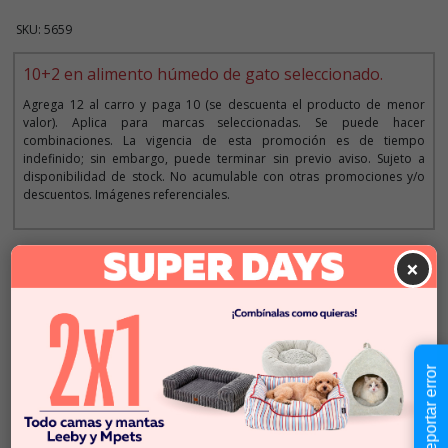
SKU: 5659
10+2 en alimento húmedo de gato seleccionado.
Agrega 12 al carro y paga 10 (se descuenta el producto de menor
valor). Aplica para marcas seleccionadas. Se puede hacer
combinaciones. La vigencia de esta promoción es de tiempo
indefinido; sin embargo, puede terminar sin previo aviso. Sujeto a
disponibilidad de stock. No acumulable con otras promociones y/o
descuentos. Imágenes referenciales.
×
Descripción
$4.290
Cantidad:
En Stock
-
+
Reportar error
Añadir al carrito