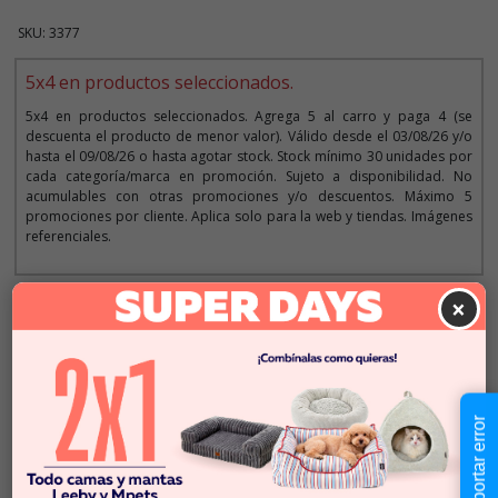
SKU: 3377
5x4 en productos seleccionados.
5x4 en productos seleccionados. Agrega 5 al carro y paga 4 (se
descuenta el producto de menor valor). Válido desde el 03/08/26 y/o
hasta el 09/08/26 o hasta agotar stock. Stock mínimo 30 unidades por
cada categoría/marca en promoción. Sujeto a disponibilidad. No
acumulables con otras promociones y/o descuentos. Máximo 5
promociones por cliente. Aplica solo para la web y tiendas. Imágenes
referenciales.
×
Descripción
$2.490
Cantidad:
En Stock
Reportar error
-
+