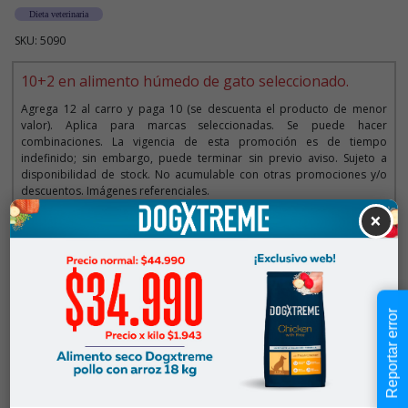
Dieta veterinaria
SKU: 5090
10+2 en alimento húmedo de gato seleccionado.
Agrega 12 al carro y paga 10 (se descuenta el producto de menor
valor). Aplica para marcas seleccionadas. Se puede hacer
combinaciones. La vigencia de esta promoción es de tiempo
indefinido; sin embargo, puede terminar sin previo aviso. Sujeto a
disponibilidad de stock. No acumulable con otras promociones y/o
descuentos. Imágenes referenciales.
×
Descripción
$2.790
Reportar error
Cantidad:
En Stock
-
+