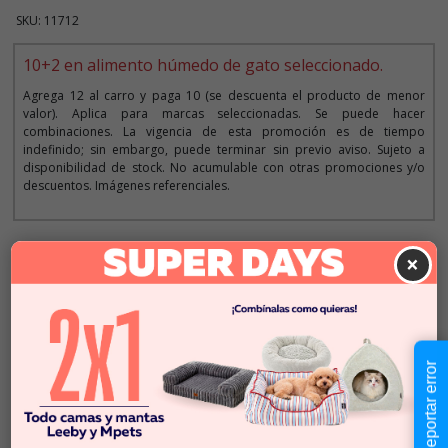
SKU: 11712
10+2 en alimento húmedo de gato seleccionado.
Agrega 12 al carro y paga 10 (se descuenta el producto de menor
valor). Aplica para marcas seleccionadas. Se puede hacer
combinaciones. La vigencia de esta promoción es de tiempo
indefinido; sin embargo, puede terminar sin previo aviso. Sujeto a
disponibilidad de stock. No acumulable con otras promociones y/o
descuentos. Imágenes referenciales.
Descripción
×
$4.990
Cantidad:
En Stock
-
+
Reportar error
Añadir al carrito