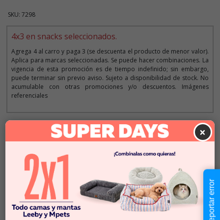
SKU: 7298
4x3 en snacks seleccionados.
Agrega 4 al carro y paga 3 (se descuenta el producto de menor valor).
Aplica para marcas seleccionadas. Se puede hacer combinaciones. La
vigencia de esta promoción es de tiempo indefinido; sin embargo,
puede terminar sin previo aviso. Sujeto a disponibilidad de stock. No
acumulable con otras promociones y/o descuentos. Imágenes
referenciales
×
Descripción
$2.790
Cantidad:
En Stock
-
+
Reportar error
Añadir al carrito