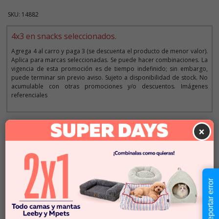
SKU: 14882
4x3 en snacks seleccionados.
Agrega 4 al carro y paga 3 (se descuenta el producto de menor valor).
Aplica para marcas seleccionadas. Se puede hacer combinaciones. La
vigencia de esta promoción es de tiempo indefinido; sin embargo,
puede terminar sin previo aviso. Sujeto a disponibilidad de stock. No
acumulable con otras promociones y/o descuentos. Imágenes
referenciales
×
Descripción
$36.990
Cantidad:
En Stock
-
+
Reportar error
Añadir al carrito