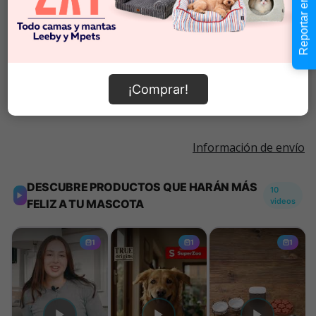
Reportar error
$2.290
Cantidad:
En Stock
-
+
Añadir al carrito
¡Comprar!
Información de envío