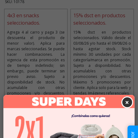
SKU: 10178
4x3 en snacks
15% dsct en productos
seleccionados.
seleccionados.
Agrega 4 al carro y paga 3 (se
15% dsct en productos
descuenta el producto de
seleccionados. Válido desde el
menor valor). Aplica para
03/08/26 y/o hasta el 09/08/26 o
marcas seleccionadas. Se puede
hasta agotar stock. Stock
hacer combinaciones. La
mínimo 30 unidades por cada
vigencia de esta promoción es
categoría/marca en promoción.
de tiempo indefinido; sin
Sujeto a disponibilidad. No
embargo, puede terminar sin
acumulables con otras
previo aviso. Sujeto a
promociones y/o descuentos.
disponibilidad de stock. No
Máximo 5 promociones por
acumulable con otras
cliente. Aplica solo para la web y
promociones y/o descuentos.
tiendas. Imágenes referenciales.
Imágenes referenciales
×
Descripción