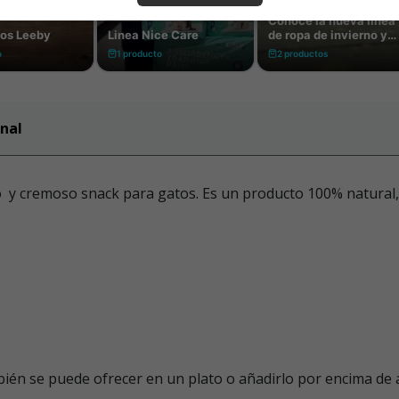
nal
 y cremoso snack para gatos. Es un producto 100% natural, fá
bién se puede ofrecer en un plato o añadirlo por encima de