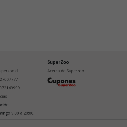
SuperZoo
perzoo.cl
Acerca de Superzoo
27607777
972149999
cias
nción:
ingo 9:00 a 20:00.