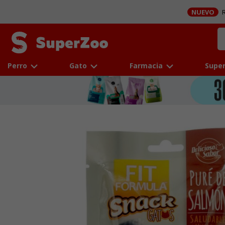
NUEVO
R
Perro
Gato
Farmacia
Super