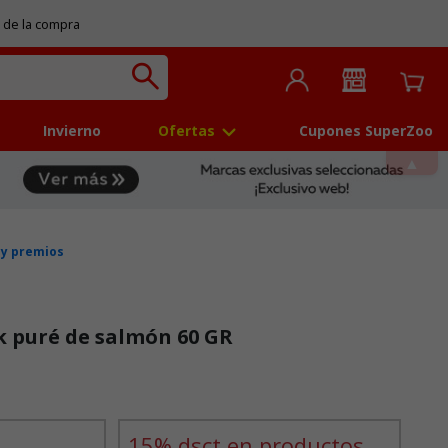
 de la compra
Invierno
Ofertas
Cupones SuperZoo
 y premios
k puré de salmón 60 GR
 5
15% dsct en productos