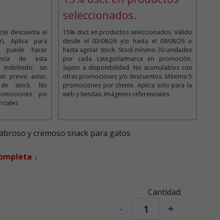
seleccionados.
(se descuenta el
15% dsct en productos seleccionados. Válido
). Aplica para
desde el 03/08/26 y/o hasta el 09/08/26 o
Se puede hacer
hasta agotar stock. Stock mínimo 30 unidades
encia de esta
por cada categoría/marca en promoción.
ndefinido; sin
Sujeto a disponibilidad. No acumulables con
n previo aviso.
otras promociones y/o descuentos. Máximo 5
d de stock. No
promociones por cliente. Aplica solo para la
romociones y/o
web y tiendas. Imágenes referenciales.
nciales
sabroso y cremoso snack para gatos
completa ↓
Cantidad:
-
+