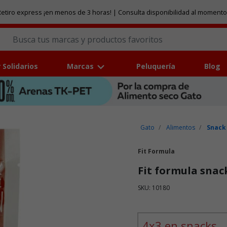
etiro express ¡en menos de 3 horas! | Consulta disponibilidad al momento
 Solidarios
Marcas
Peluquería
Blog
Gato
Alimentos
Snack
Fit Formula
Fit formula snac
SKU: 10180
Puntuación clientes: 4,1 de
4x3 en snacks