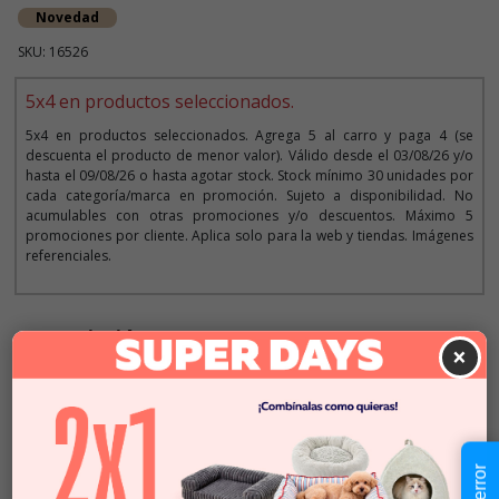
Novedad
SKU: 16526
5x4 en productos seleccionados.
5x4 en productos seleccionados. Agrega 5 al carro y paga 4 (se
descuenta el producto de menor valor). Válido desde el 03/08/26 y/o
hasta el 09/08/26 o hasta agotar stock. Stock mínimo 30 unidades por
cada categoría/marca en promoción. Sujeto a disponibilidad. No
acumulables con otras promociones y/o descuentos. Máximo 5
promociones por cliente. Aplica solo para la web y tiendas. Imágenes
referenciales.
Descripción
×
$2.990
Cantidad:
En Stock
-
+