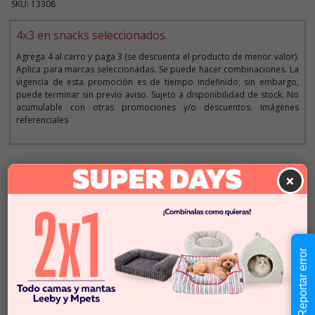
SKU: 13308
4x3 en snacks seleccionados.
Agrega 4 al carro y paga 3 (se descuenta el producto de menor valor).
Aplica para marcas seleccionadas. Se puede hacer combinaciones. La
vigencia de esta promoción es de tiempo indefinido; sin embargo,
puede terminar sin previo aviso. Sujeto a disponibilidad de stock. No
acumulable con otras promociones y/o descuentos. Imágenes
referenciales
Descripción
×
$2.490
Cantidad:
En Stock
-
+
Reportar error
Añadir al carrito