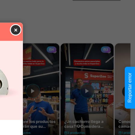
×
Reportar error