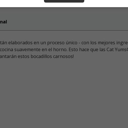
nal
n elaborados en un proceso único - con los mejores ingred
e cocina suavemente en el horno. Esto hace que las Cat Yums®
antarán estos bocadillos carnosos!