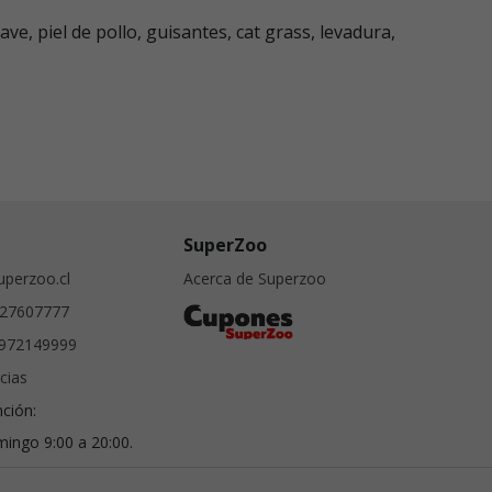
ve, piel de pollo, guisantes, cat grass, levadura,
SuperZoo
perzoo.cl
Acerca de Superzoo
27607777
972149999
cias
nción:
ingo 9:00 a 20:00.