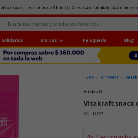
etiro express ¡en menos de 3 horas! | Consulta disponibilidad al momento
 Solidarios
Marcas
Peluquería
Blog
Gato
Alimentos
Snack
Vitakraft
Vitakraft snack c
SKU: 11297
Puntuación clientes: 5 de 5
4x3 en snacks s