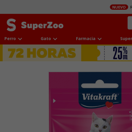
NUEVO
R
Perro
Gato
Farmacia
Super