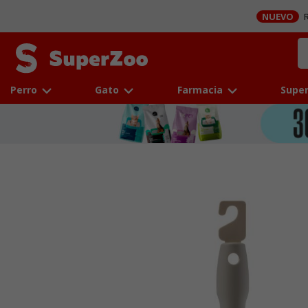
NUEVO
R
Perro
Gato
Farmacia
Super