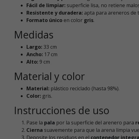
Fácil de limpiar:
superficie lisa, no retiene malo
Resistente y duradera:
apta para areneros de 
Formato único
en color
gris
.
Medidas
Largo:
33 cm
Ancho:
17 cm
Alto:
9 cm
Material y color
Material:
plástico reciclado (hasta 98%).
Color:
gris.
Instrucciones de uso
Pase la
pala
por la superficie del arenero para
r
Cierna
suavemente para que la arena limpia vuel
Deposite los residuos en el
contenedor integr