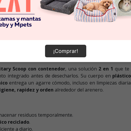
¡Comprar!
itary Scoop con contenedor
, una solución
2 en 1
que te
to integrado antes de desecharlos. Su cuerpo en
plástic
ico
entrega un agarre cómodo, incluso en limpiezas diaria
igiene, rapidez y orden
alrededor del arenero.
macenar residuos temporalmente.
ico reciclado
.
iente a diario.