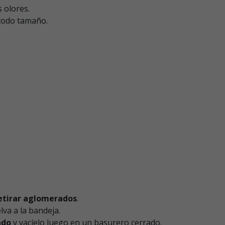
s olores.
todo tamaño.
etirar aglomerados
.
va a la bandeja.
ado
y vacíelo luego en un basurero cerrado.