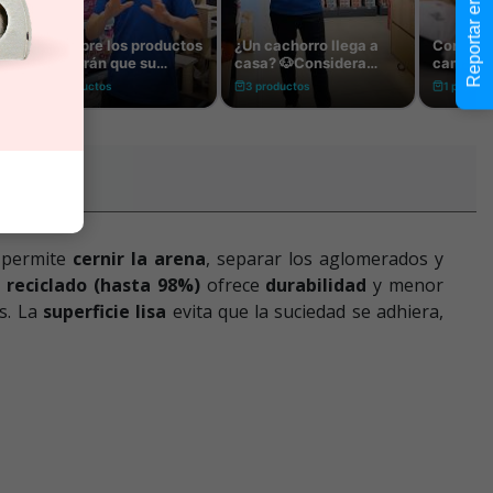
Reportar error
 permite
cernir la arena
, separar los aglomerados y
o reciclado (hasta 98%)
ofrece
durabilidad
y menor
s. La
superficie lisa
evita que la suciedad se adhiera,