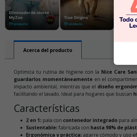
Acerca del producto
Optimiza tu rutina de higiene con la
Nice Care San
guardarlos momentáneamente
en el compartimen
impacto ambiental, mientras que el
diseño ergonóm
facilitando el lavado. Ideal para hogares que buscan
h
Características
2 en 1:
pala con
contenedor integrado
para al
Sustentable:
fabricada con
hasta 98% de plást
Ergonómica y práctica:
agarre cómodo y uso efic