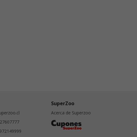
SuperZoo
perzoo.cl
Acerca de Superzoo
27607777
972149999