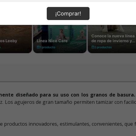
¡Comprar!
mente diseñado para su uso con los granos de basura
. Los agujeros de gran tamaño permiten tamizar con facilid
 productos innovadores, estimulantes, convenientes, que fom