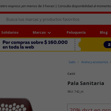
etiro express ¡en menos de 3 horas! | Consulta disponibilidad al momento
 Solidarios
Marcas
Peluquería
Blog
Gato
Arena y accesorios
Catit
Pala Sanitaria
SKU: 742_m
Puntuación clientes: 4,2 de
20% dsct en pro