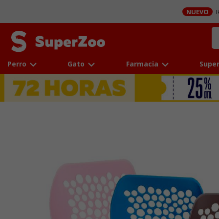
NUEVO
R
Perro
Gato
Farmacia
Super