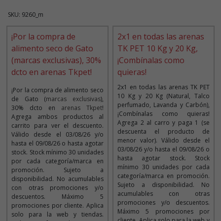
SKU: 9260_m
¡Por la compra de
2x1 en todas las arenas
alimento seco de Gato
TK PET 10 Kg y 20 Kg,
(marcas exclusivas), 30%
¡Combínalas como
dcto en arenas Tkpet!
quieras!
2x1 en todas las arenas TK PET
¡Por la compra de alimento seco
10 Kg y 20 Kg (Natural, Talco
de Gato (
marcas exclusivas
),
perfumado, Lavanda y Carbón),
30% dcto en
arenas Tkpet
!
¡Combínalas como quieras!
Agrega ambos productos al
Agrega 2 al carro y paga 1 (se
carrito para ver el descuento.
descuenta el producto de
Válido desde el 03/08/26 y/o
menor valor). Válido desde el
hasta el 09/08/26 o hasta agotar
03/08/26 y/o hasta el 09/08/26 o
stock. Stock mínimo 30 unidades
hasta agotar stock. Stock
por cada categoría/marca en
mínimo 30 unidades por cada
promoción. Sujeto a
categoría/marca en promoción.
disponibilidad. No acumulables
Sujeto a disponibilidad. No
con otras promociones y/o
acumulables con otras
descuentos. Máximo 5
promociones y/o descuentos.
promociones por cliente. Aplica
Máximo 5 promociones por
solo para la web y tiendas.
cliente. Aplica solo para la web y