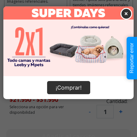
Imágenes referenciales.
tiendas. Imágenes referenciales.
×
Descripción
Reportar error
Seleccionar Peso
10 KG
$21.990
20 KG
$31.990
¡Comprar!
$21.990
-
$31.990
Cantidad:
Selecciona una opción para ver
-
+
disponibilidad
Añadir al carrito