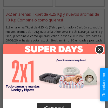
3x2 en arenas Tkpet de 4.25 Kg y nuevos aromas de
10 Kg ¡Combínalo como quieras!
3x2 en arenas Tkpet de 4.25 Kg (Talco perfumado y Carbón activado) y
nuevos aromas de 10 Kg (Marsella, Aloe Vera, Fresh, Naranja, Vainilla y
Pino) ¡Combínalo como quieras! Válido desde el 03/08/26 y/o hasta el
09/08/26 o hasta agotar stock. Stock mínimo 30 unidades por cada
categoría/marca en promoción. Sujeto a disponibilidad. No
×
acumulables con otras promociones y/o descuentos. Máximo 5
promociones por cliente. Aplica solo para la web y tiendas. Imágenes
referenciales.
Reportar error
Descripción
Seleccionar Peso
4.25 KG
$12.990
¡Comprar!