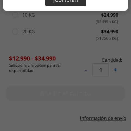
$3056
x KG
10 KG
$24.990
$2499
x KG
20 KG
$34.990
$1750
x KG
$12.990
-
$34.990
Cantidad:
Selecciona una opción para ver
-
+
disponibilidad
Añadir al carrito
Información de envío