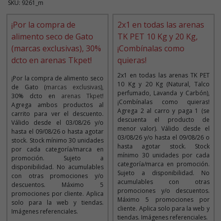
SKU: 9261_m
¡Por la compra de
2x1 en todas las arenas
alimento seco de Gato
TK PET 10 Kg y 20 Kg,
(marcas exclusivas), 30%
¡Combínalas como
dcto en arenas Tkpet!
quieras!
2x1 en todas las arenas TK PET
¡Por la compra de alimento seco
10 Kg y 20 Kg (Natural, Talco
de Gato (
marcas exclusivas
),
perfumado, Lavanda y Carbón),
30% dcto en
arenas Tkpet
!
¡Combínalas como quieras!
Agrega ambos productos al
Agrega 2 al carro y paga 1 (se
carrito para ver el descuento.
descuenta el producto de
Válido desde el 03/08/26 y/o
menor valor). Válido desde el
hasta el 09/08/26 o hasta agotar
03/08/26 y/o hasta el 09/08/26 o
stock. Stock mínimo 30 unidades
hasta agotar stock. Stock
por cada categoría/marca en
mínimo 30 unidades por cada
promoción. Sujeto a
categoría/marca en promoción.
disponibilidad. No acumulables
Sujeto a disponibilidad. No
con otras promociones y/o
acumulables con otras
descuentos. Máximo 5
promociones y/o descuentos.
promociones por cliente. Aplica
Máximo 5 promociones por
solo para la web y tiendas.
cliente. Aplica solo para la web y
Imágenes referenciales.
tiendas. Imágenes referenciales.