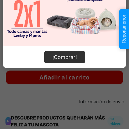
Imágenes referenciales.
Imágenes referenciales.
Reportar error
Descripción
$21.990
Cantidad:
En Stock
-
+
¡Comprar!
Añadir al carrito
Información de envío