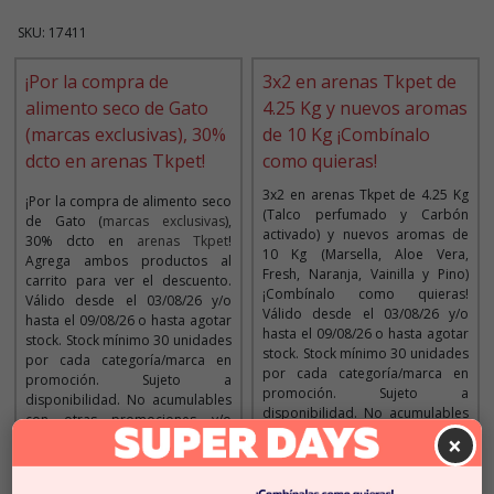
SKU: 17411
¡Por la compra de
3x2 en arenas Tkpet de
alimento seco de Gato
4.25 Kg y nuevos aromas
(marcas exclusivas), 30%
de 10 Kg ¡Combínalo
dcto en arenas Tkpet!
como quieras!
3x2 en arenas Tkpet de 4.25 Kg
¡Por la compra de alimento seco
(Talco perfumado y Carbón
de Gato (
marcas exclusivas
),
activado) y nuevos aromas de
30% dcto en
arenas Tkpet
!
10 Kg (Marsella, Aloe Vera,
Agrega ambos productos al
Fresh, Naranja, Vainilla y Pino)
carrito para ver el descuento.
¡Combínalo como quieras!
Válido desde el 03/08/26 y/o
Válido desde el 03/08/26 y/o
hasta el 09/08/26 o hasta agotar
hasta el 09/08/26 o hasta agotar
stock. Stock mínimo 30 unidades
stock. Stock mínimo 30 unidades
por cada categoría/marca en
por cada categoría/marca en
promoción. Sujeto a
promoción. Sujeto a
disponibilidad. No acumulables
disponibilidad. No acumulables
con otras promociones y/o
con otras promociones y/o
×
descuentos. Máximo 5
descuentos. Máximo 5
promociones por cliente. Aplica
promociones por cliente. Aplica
solo para la web y tiendas.
solo para la web y tiendas.