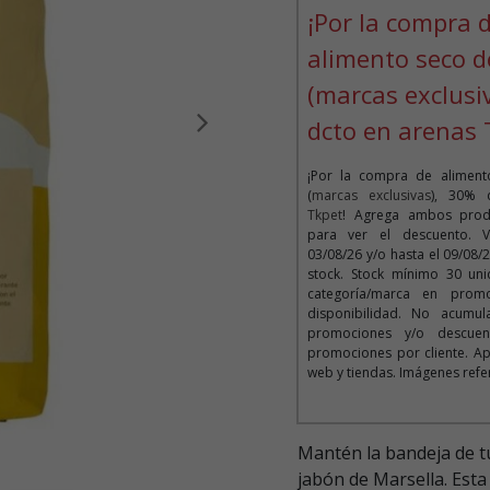
¡Por la compra 
alimento seco d
(marcas exclusi
dcto en arenas 
Siguiente
¡Por la compra de alimen
(
marcas exclusivas
), 30%
Tkpet
! Agrega ambos produ
para ver el descuento. V
03/08/26 y/o hasta el 09/08/
stock. Stock mínimo 30 un
categoría/marca en promo
disponibilidad. No acumul
promociones y/o descue
promociones por cliente. Ap
web y tiendas. Imágenes refe
Mantén la bandeja de t
jabón de Marsella. Est