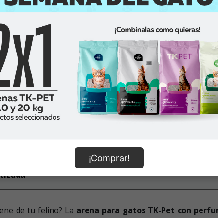
¡Comprar!
ntizada
iene de tu felino? La
arena para gatos TK-Pet con perfu