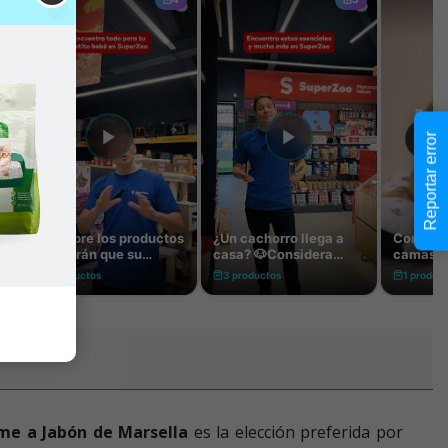
Reportar error
me a Jabón de Marsella
es la elección preferida por