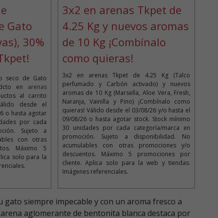
de
3x2 en arenas Tkpet de
e Gato
4.25 Kg y nuevos aromas
vas), 30%
de 10 Kg ¡Combínalo
Tkpet!
como quieras!
3x2 en arenas Tkpet de 4.25 Kg (Talco
to seco de Gato
perfumado y Carbón activado) y nuevos
 dcto en
arenas
aromas de 10 Kg (Marsella, Aloe Vera, Fresh,
ctos al carrito
Naranja, Vainilla y Pino) ¡Combínalo como
álido desde el
quieras! Válido desde el 03/08/26 y/o hasta el
26 o hasta agotar
09/08/26 o hasta agotar stock. Stock mínimo
idades por cada
30 unidades por cada categoría/marca en
ción. Sujeto a
promoción. Sujeto a disponibilidad. No
ables con otras
acumulables con otras promociones y/o
ntos. Máximo 5
descuentos. Máximo 5 promociones por
lica solo para la
cliente. Aplica solo para la web y tiendas.
renciales.
Imágenes referenciales.
u gato siempre impecable y con un aroma fresco a
a arena aglomerante de bentonita blanca destaca por