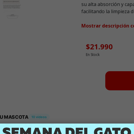
su alta absorción y cap
facilitando la limpieza
Mostrar descripción 
$21.990
En Stock