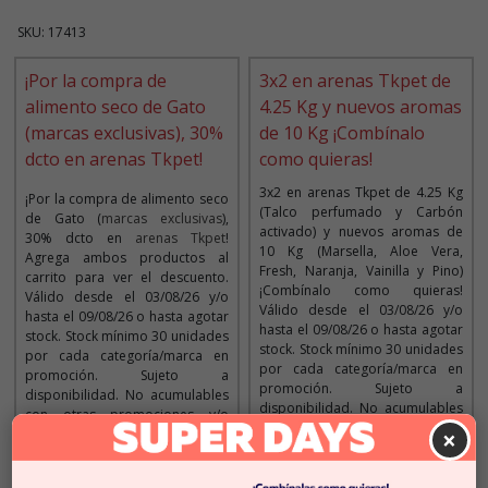
SKU: 17413
¡Por la compra de
3x2 en arenas Tkpet de
alimento seco de Gato
4.25 Kg y nuevos aromas
(marcas exclusivas), 30%
de 10 Kg ¡Combínalo
dcto en arenas Tkpet!
como quieras!
3x2 en arenas Tkpet de 4.25 Kg
¡Por la compra de alimento seco
(Talco perfumado y Carbón
de Gato (
marcas exclusivas
),
activado) y nuevos aromas de
30% dcto en
arenas Tkpet
!
10 Kg (Marsella, Aloe Vera,
Agrega ambos productos al
Fresh, Naranja, Vainilla y Pino)
carrito para ver el descuento.
¡Combínalo como quieras!
Válido desde el 03/08/26 y/o
Válido desde el 03/08/26 y/o
hasta el 09/08/26 o hasta agotar
hasta el 09/08/26 o hasta agotar
stock. Stock mínimo 30 unidades
stock. Stock mínimo 30 unidades
por cada categoría/marca en
por cada categoría/marca en
promoción. Sujeto a
promoción. Sujeto a
disponibilidad. No acumulables
disponibilidad. No acumulables
con otras promociones y/o
con otras promociones y/o
×
descuentos. Máximo 5
descuentos. Máximo 5
promociones por cliente. Aplica
promociones por cliente. Aplica
solo para la web y tiendas.
solo para la web y tiendas.