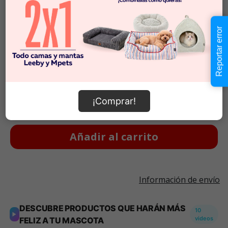
Imágenes referenciales.
Imágenes referenciales.
Reportar error
Descripción
$21.990
Cantidad:
En Stock
-
+
¡Comprar!
Añadir al carrito
Información de envío