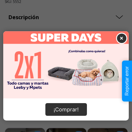
SKU: 5552
Descripción
$17.990
×
Cantidad:
En Stock
-
+
Añadir al carrito
Reportar error
Información de envío
¡Comprar!