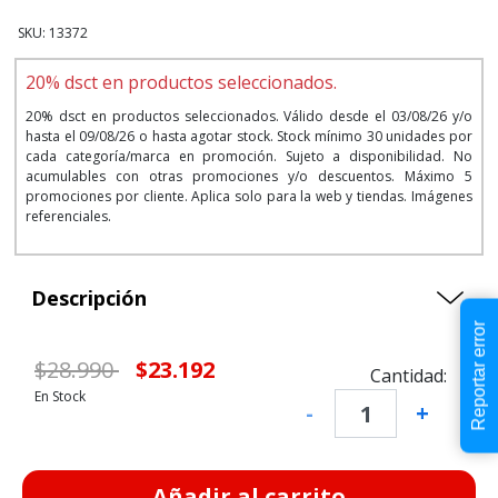
SKU: 13372
20% dsct en productos seleccionados.
20% dsct en productos seleccionados. Válido desde el 03/08/26 y/o
hasta el 09/08/26 o hasta agotar stock. Stock mínimo 30 unidades por
cada categoría/marca en promoción. Sujeto a disponibilidad. No
acumulables con otras promociones y/o descuentos. Máximo 5
promociones por cliente. Aplica solo para la web y tiendas. Imágenes
referenciales.
Descripción
Reportar error
Precio de oferta desde
a
$28.990
$23.192
Cantidad:
En Stock
-
+
Añadir al carrito