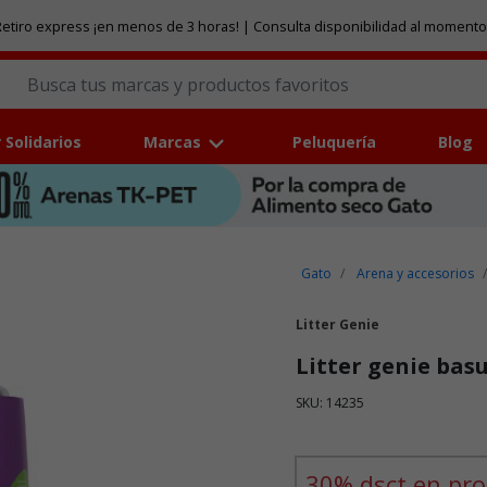
etiro express ¡en menos de 3 horas! | Consulta disponibilidad al momento
 Solidarios
Marcas
Peluquería
Blog
Gato
Arena y accesorios
Litter Genie
Litter genie bas
SKU: 14235
Puntuación clientes: 3,6 de
30% dsct en pro