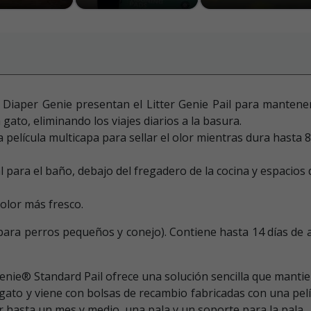
e Diaper Genie presentan el Litter Genie Pail para mantener e
gato, eliminando los viajes diarios a la basura.
 película multicapa para sellar el olor mientras dura hasta 
l para el baño, debajo del fregadero de la cocina y espacios d
olor más fresco.
ara perros pequeños y conejo). Contiene hasta 14 días de aren
Genie® Standard Pail ofrece una solución sencilla que mantie
gato y viene con bolsas de recambio fabricadas con una pel
r hasta un mes y medio, una pala y un soporte para la pala.