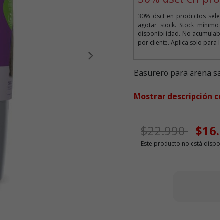
30% dsct en productos selec
agotar stock. Stock mínim
disponibilidad. No acumula
por cliente. Aplica solo para
Siguiente
Basurero para arena sa
Mostrar descripción 
Precio de ofer
a
$22.990
$16
Este producto no está dispo