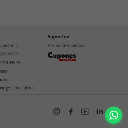
SuperZoo
perzoo.cl
Acerca de Superzoo
27607777
972149999
cias
nción:
ingo 9:00 a 20:00.