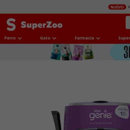
NUEVO
R
Perro
Gato
Farmacia
Super