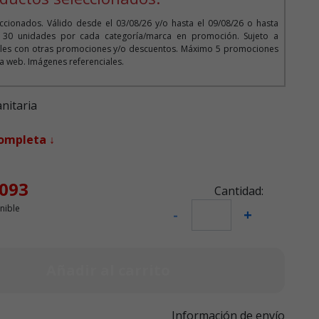
cionados. Válido desde el 03/08/26 y/o hasta el 09/08/26 o hasta
o 30 unidades por cada categoría/marca en promoción. Sujeto a
bles con otras promociones y/o descuentos. Máximo 5 promociones
 la web. Imágenes referenciales.
nitaria
completa ↓
ta desde
.093
Cantidad:
nible
-
+
Añadir al carrito
Información de envío