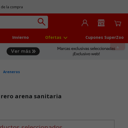
 de la compra
Invierno
Ofertas
Cupones SuperZoo
Areneros
urero arena sanitaria
 5
ductos seleccionados.