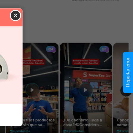
×
Reportar error