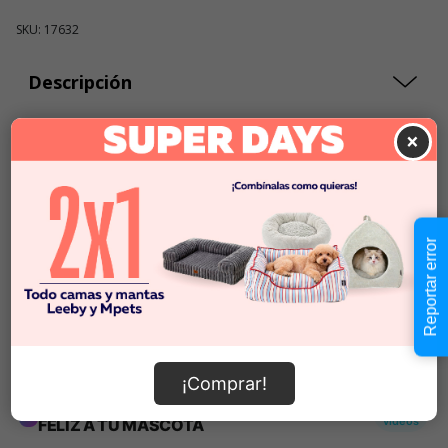
SKU: 17632
Descripción
×
$14.990
Cantidad:
En Stock
-
+
Reportar error
Añadir al carrito
Información de envío
¡Comprar!