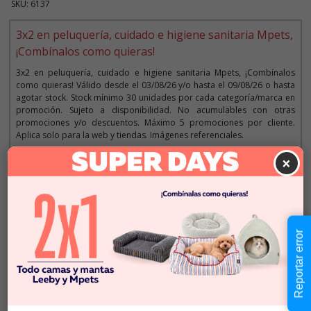
SKU: 6137
3x2 en peluquería, cuidado e higiene sanitaria Mpets,
¡Combínalos como quieras!
3x2 en peluquería, cuidado e higiene sanitaria Mpets, ¡Combínalos
como quieras! Válido desde el 03/08/26 y/o hasta el 09/08/26 o hasta
agotar stock. Stock mínimo 30 unidades por cada categoría/marca en
promoción. Sujeto a disponibilidad. No acumulables con otras
promociones y/o descuentos. Máximo 5 promociones por cliente.
Aplica solo para la web y tiendas. Imágenes referenciales.
×
Descripción
$5.990
Cantidad:
Reportar error
En Stock
-
+
Añadir al carrito