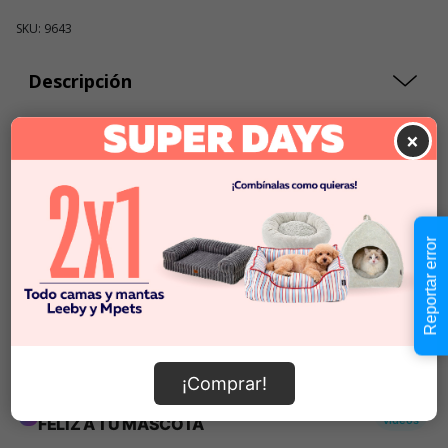
SKU: 9643
Descripción
×
$5.990
Cantidad:
En Stock
-
+
Reportar error
Añadir al carrito
Información de envío
¡Comprar!