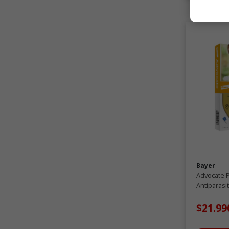
Bayer
Advocate P
Antiparasi
$21.99