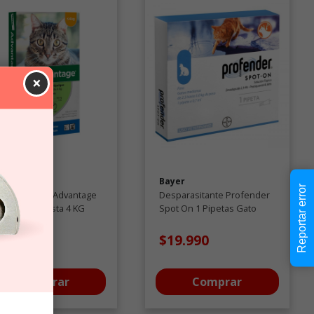
×
vantage
Bayer
Reportar error
parasitante Advantage
Desparasitante Profender
a gato de hasta 4 KG
Spot On 1 Pipetas Gato
Antiparasitarios
12.990
$19.990
Comprar
Comprar