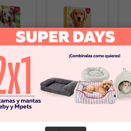
Bayer
Ad
ante Advantix
Advocate Perros 10 A 25Kg
Des
arios para
Antiparasitarios
par
de 10 a 25 KG
0
$18.990
$
omprar
Comprar