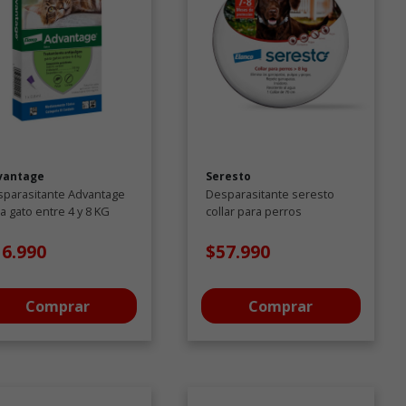
vantage
Seresto
parasitante Advantage
Desparasitante seresto
a gato entre 4 y 8 KG
collar para perros
antiparasitarios desde 8 KG
16.990
$57.990
Comprar
Comprar