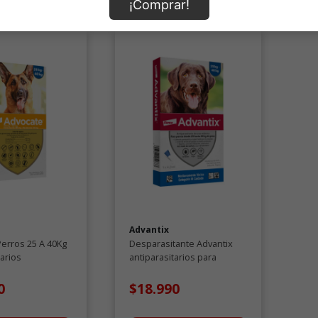
¡Comprar!
Advantix
erros 25 A 40Kg
Desparasitante Advantix
tarios
antiparasitarios para
perros desde 25 a 40 KG
0
$18.990