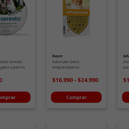
Bayer
Ad
tante seresto
Advocate Gatos
Des
 gatos y perros
Antiparasitarios
par
arios perros y
a 8 KG
0
$16.990
-
$24.990
$
omprar
Comprar