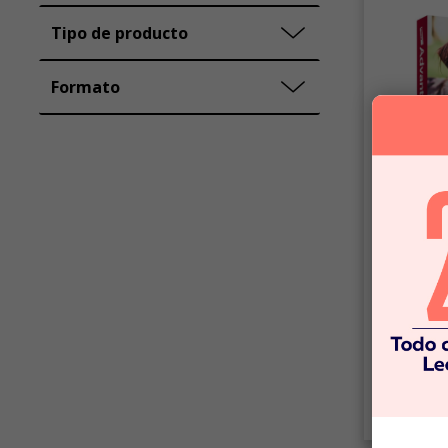
Tipo de producto
Formato
Advantix
Desparasit
antiparasit
perros des
$14.99
C