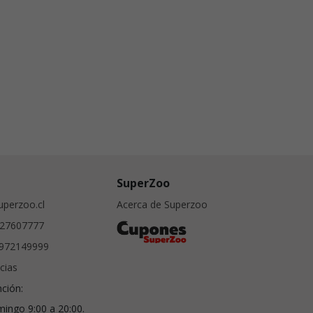
SuperZoo
perzoo.cl
Acerca de Superzoo
27607777
972149999
cias
nción:
ingo 9:00 a 20:00.