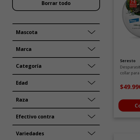
Borrar todo
Mascota
Marca
Seresto
Categoría
Desparasi
collar para
antiparasit
Edad
gatos hast
$49.99
Raza
C
Efectivo contra
Variedades