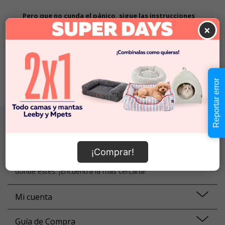
Pero que no cunda el pánico, sigue las instrucciones
×
1. Revisa que la búsqueda no tenga errores ortográficos
2. Prueba a volver a buscar con palabras más específicas
3. Vuelve a nuestra
home
y prueba de nuevo
¡Todos los caminos llevan a Roma! :)
Reportar error
Localiza tu tienda
Somos una familia de más de 70 tiendas a lo largo de todo
¡Comprar!
Chile, así que siempre tendrás una tienda SuperZoo ahí
donde estés. ¡Encuentra la más cercana!
Mi cuenta
Guía de Compra