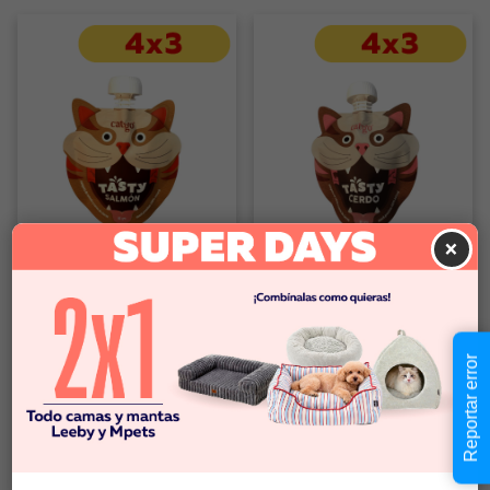
×
Novedad
Novedad
Catgo
Catgo
Tasty catgo salmón 90GR
Tasty catgo cerdo 90GR
Reportar error
$3.290
$3.290
Comprar
Comprar