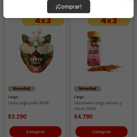
¡Comprar!
Novedad
Novedad
Catgo
Catgo
Tasty catgo pollo 90GR
Sazonador catgo vacuno y
ciervo 70GR
$3.290
$4.790
Comprar
Comprar