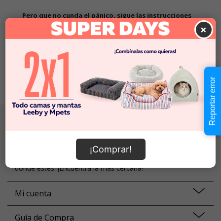
Pero que no cunda el pánico, sigue las instrucciones
×
1. Revisa que la búsqueda no tenga errores ortográficos
2. Prueba a volver a buscar con palabras más específicas
3. Vuelve a nuestra
home
y prueba de nuevo
¡Todos los caminos llevan a Roma! :)
Reportar error
Localiza tu tienda
Somos una familia de más de 70 tiendas a lo largo de todo
¡Comprar!
Chile, así que siempre tendrás una tienda SuperZoo ahí
donde estés. ¡Encuentra la más cercana!
Mi cuenta
Guía de Compra