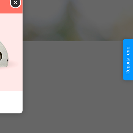
×
Reportar error