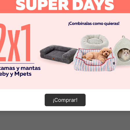
0 Resultados
Pero que no cunda el pánico, sigue las instrucciones
1. Revisa que la búsqueda no tenga errores ortográficos
2. Prueba a volver a buscar con palabras más específicas
3. Vuelve a nuestra
home
y prueba de nuevo
¡Todos los caminos llevan a Roma! :)
¡Comprar!