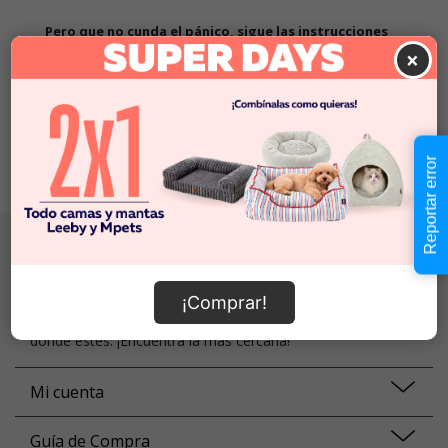
Pero que no cunda el pánico, sigue las instrucciones
×
1. Revisa que la búsqueda no tenga errores ortográficos
2. Prueba a volver a buscar con palabras más específicas
3. Vuelve a nuestra
home
y prueba de nuevo
¡Todos los caminos llevan a Roma! :)
Reportar error
Localiza tu tienda
Somos una familia de más de 70 tiendas a lo largo de todo
¡Comprar!
Chile, así que siempre tendrás una tienda SuperZoo ahí
donde estés. ¡Encuentra la más cercana!
Mi cuenta
Guía de Compra