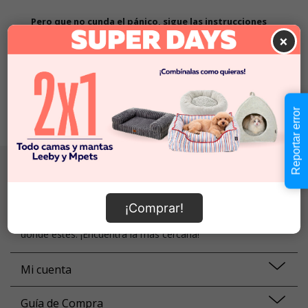
Pero que no cunda el pánico, sigue las instrucciones
×
1. Revisa que la búsqueda no tenga errores ortográficos
2. Prueba a volver a buscar con palabras más específicas
3. Vuelve a nuestra
home
y prueba de nuevo
¡Todos los caminos llevan a Roma! :)
Reportar error
Localiza tu tienda
Somos una familia de más de 70 tiendas a lo largo de todo
¡Comprar!
Chile, así que siempre tendrás una tienda SuperZoo ahí
donde estés. ¡Encuentra la más cercana!
Mi cuenta
Guía de Compra