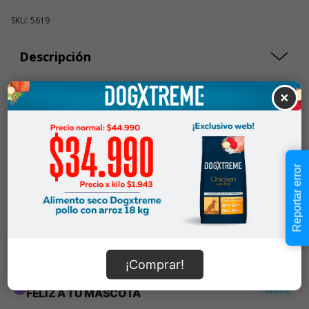
SKU: 5619
Descripción
×
$27.990
Cantidad:
En Stock
-
+
Reportar error
Añadir al carrito
Información de envío
¡Comprar!