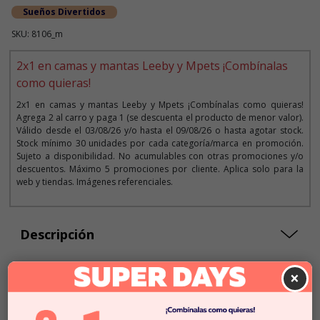
Sueños Divertidos
SKU: 8106_m
2x1 en camas y mantas Leeby y Mpets ¡Combínalas
como quieras!
2x1 en camas y mantas Leeby y Mpets ¡Combínalas como quieras!
Agrega 2 al carro y paga 1 (se descuenta el producto de menor valor).
Válido desde el 03/08/26 y/o hasta el 09/08/26 o hasta agotar stock.
Stock mínimo 30 unidades por cada categoría/marca en promoción.
Sujeto a disponibilidad. No acumulables con otras promociones y/o
descuentos. Máximo 5 promociones por cliente. Aplica solo para la
web y tiendas. Imágenes referenciales.
Descripción
×
Seleccionar Formato