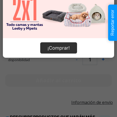
Talla S
$24.990
Talla M
$32.990
Reportar error
Talla L
Talla XL
$49.990
¡Comprar!
$24.990
-
$49.990
Cantidad:
Selecciona una opción para ver
-
+
disponibilidad
Añadir al carrito
Información de envío