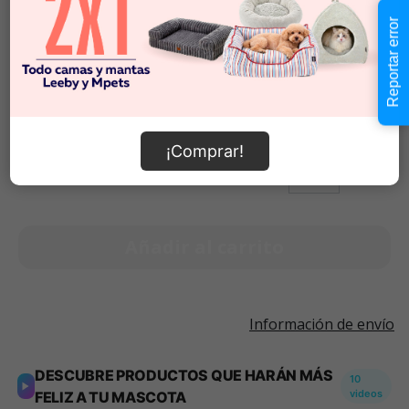
Talla S
$109.990
Reportar error
Talla M
Talla L
$109.990
-
$109.990
Cantidad:
¡Comprar!
Selecciona una opción para ver
-
+
disponibilidad
Añadir al carrito
Información de envío