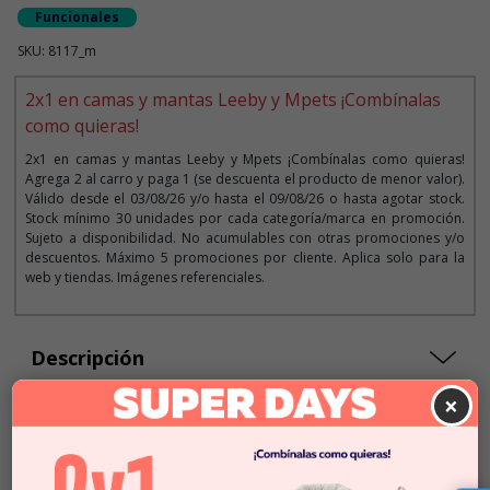
Funcionales
SKU: 8117_m
2x1 en camas y mantas Leeby y Mpets ¡Combínalas
como quieras!
2x1 en camas y mantas Leeby y Mpets ¡Combínalas como quieras!
Agrega 2 al carro y paga 1 (se descuenta el producto de menor valor).
Válido desde el 03/08/26 y/o hasta el 09/08/26 o hasta agotar stock.
Stock mínimo 30 unidades por cada categoría/marca en promoción.
Sujeto a disponibilidad. No acumulables con otras promociones y/o
descuentos. Máximo 5 promociones por cliente. Aplica solo para la
web y tiendas. Imágenes referenciales.
Descripción
×
Seleccionar Formato