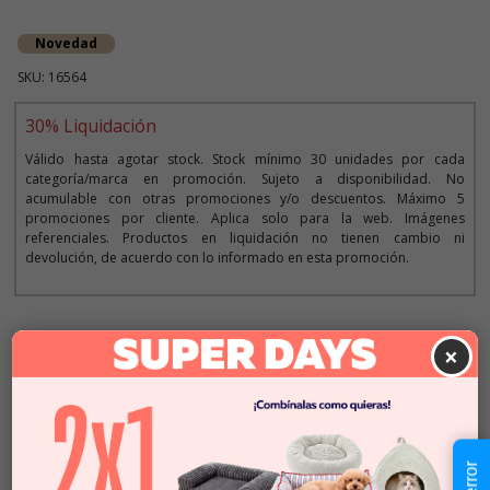
Novedad
SKU: 16564
30% Liquidación
Válido hasta agotar stock. Stock mínimo 30 unidades por cada
categoría/marca en promoción. Sujeto a disponibilidad. No
acumulable con otras promociones y/o descuentos. Máximo 5
promociones por cliente. Aplica solo para la web. Imágenes
referenciales. Productos en liquidación no tienen cambio ni
devolución, de acuerdo con lo informado en esta promoción.
Descripción
×
Seleccionar Formato
50x90 cm