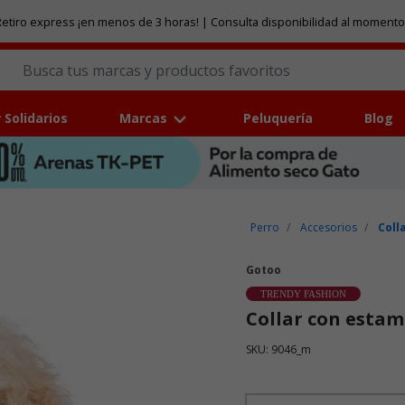
etiro express ¡en menos de 3 horas! | Consulta disponibilidad al momento
 Solidarios
Marcas
Peluquería
Blog
Perro
Accesorios
Coll
Gotoo
TRENDY FASHION
Collar con estam
SKU: 9046_m
Puntuación clientes: 4,6 de