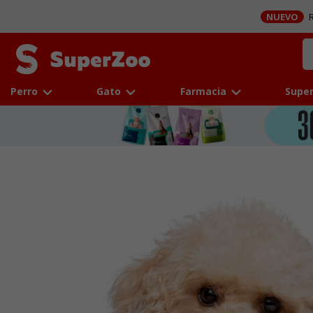
NUEVO
R
Perro
Gato
Farmacia
Super