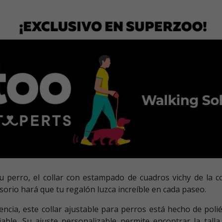
 tu perro, el collar con estampado de cuadros vichy de l
esorio hará que tu regalón luzca increíble en cada paseo.
encia, este collar ajustable para perros está hecho de poli
iable. Su ajuste personalizable permite encontrar la tall