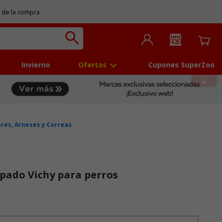
 de la compra
Invierno
Ofertas
Cupones SuperZoo
ares, Arneses y Correas
pado Vichy para perros
 5