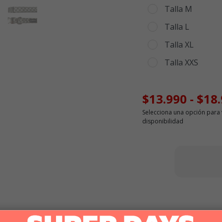
Talla M
Talla L
Talla XL
Talla XXS
$13.990
-
$18
Selecciona una opción para 
disponibilidad