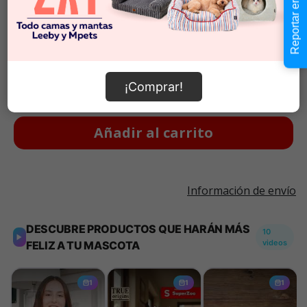
Reportar error
Talla S
$8.990
$8.990
Cantidad:
En Stock
-
+
¡Comprar!
Añadir al carrito
Información de envío