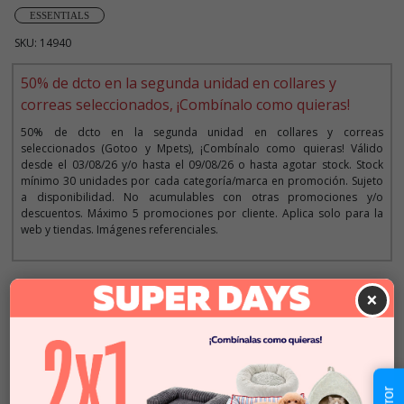
ESSENTIALS
SKU: 14940
50% de dcto en la segunda unidad en collares y
correas seleccionados, ¡Combínalo como quieras!
50% de dcto en la segunda unidad en collares y correas
seleccionados (Gotoo y Mpets), ¡Combínalo como quieras! Válido
desde el 03/08/26 y/o hasta el 09/08/26 o hasta agotar stock. Stock
mínimo 30 unidades por cada categoría/marca en promoción. Sujeto
a disponibilidad. No acumulables con otras promociones y/o
descuentos. Máximo 5 promociones por cliente. Aplica solo para la
web y tiendas. Imágenes referenciales.
Descripción
×
Seleccionar Formato