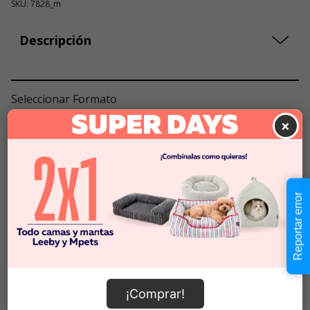
SKU: 7828_m
Descripción
Seleccionar Formato
×
null
Cantidad:
Selecciona una opción para ver
-
+
disponibilidad
Reportar error
Añadir al carrito
¡Comprar!
Información de envío