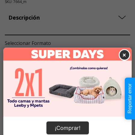
SKU: 7664_m
Descripción
Seleccionar Formato
×
null
Cantidad:
Selecciona una opción para ver
-
+
disponibilidad
Reportar error
Añadir al carrito
¡Comprar!
Información de envío