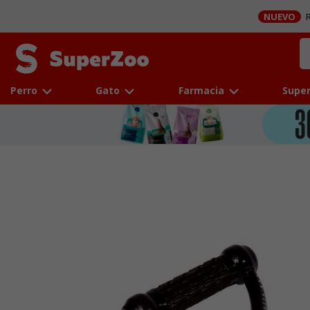
NUEVO
R
Perro
Gato
Farmacia
Super