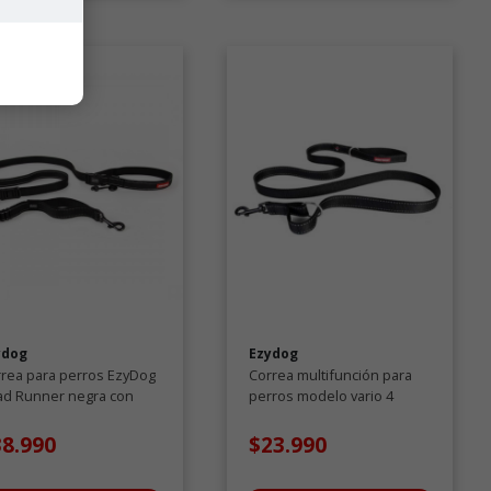
ydog
Ezydog
rea para perros EzyDog
Correa multifunción para
ad Runner negra con
perros modelo vario 4
nología Zero Shock
38.990
$23.990