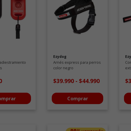
Ezydog
Ez
 adiestramiento
Arnés express para perros
Co
os
color negro
ext
par
0
$39.990
-
$44.990
$
omprar
Comprar