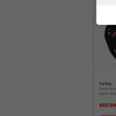
Ezydog
Arnés de 
perros Ezy
$69.9