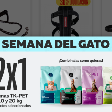
Ezydog
Ez
delo Cujo 40 con
Arnés chestplate para
Cor
de impactos para
perros
abs
pe
0
$12.995
-
$29.990
$
omprar
Comprar