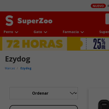
NUEVO
R
Perro
Gato
Farmacia
Super
Ezydog
Marcas
Ezydog