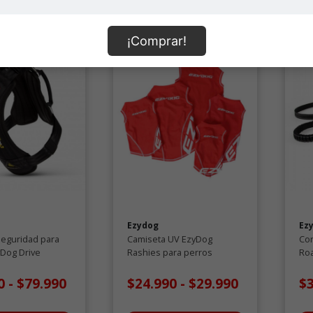
¡Comprar!
Ezydog
Ez
seguridad para
Camiseta UV EzyDog
Cor
Dog Drive
Rashies para perros
Ro
tec
90
-
$79.990
$24.990
-
$29.990
$