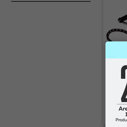
Ezydog
Correa mo
absorción 
perros
$26.99
C