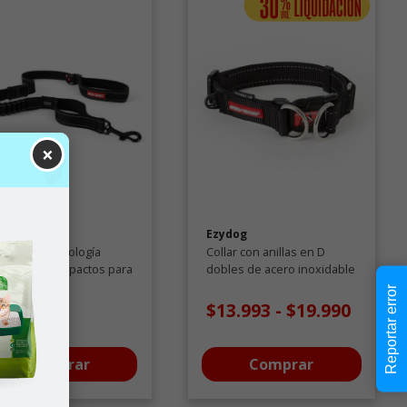
×
ydog
Ezydog
rea con tecnología
Collar con anillas en D
orción de impactos para
dobles de acero inoxidable
rros
para perros
Reportar error
33.990
$13.993
-
$19.990
Comprar
Comprar