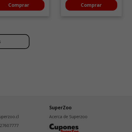
Comprar
Comprar
s
SuperZoo
perzoo.cl
Acerca de Superzoo
27607777