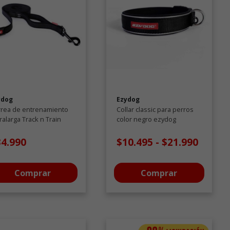
ydog
Ezydog
rrea de entrenamiento
Collar classic para perros
ralarga Track n Train
color negro ezydog
a perros
34.990
$10.495
-
$21.990
Comprar
Comprar