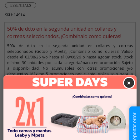
ESSENTIALS
SKU: 14914
50% de dcto en la segunda unidad en collares y
correas seleccionados, ¡Combínalo como quieras!
50% de dcto en la segunda unidad en collares y correas
seleccionados (Gotoo y Mpets), ¡Combínalo como quieras! Válido
desde el 03/08/26 y/o hasta el 09/08/26 o hasta agotar stock. Stock
mínimo 30 unidades por cada categoría/marca en promoción. Sujeto
a disponibilidad. No acumulables con otras promociones y/o
descuentos. Máximo 5 promociones por cliente. Aplica solo para la
web y tiendas. Imágenes referenciales.
×
Descripción
Reportar error
$9.990
Cantidad:
En Stock
-
+