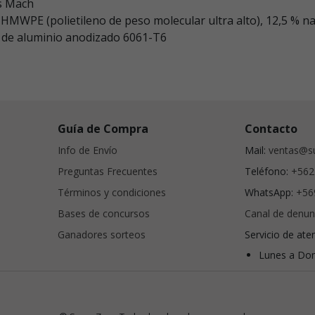
us Mach
 UHMWPE (polietileno de peso molecular ultra alto), 12,5 % na
 V de aluminio anodizado 6061-T6
Guía de Compra
Contacto
Info de Envío
Mail:
ventas@su
Preguntas Frecuentes
Teléfono:
+562
Términos y condiciones
WhatsApp:
+56
Bases de concursos
Canal de denun
Ganadores sorteos
Servicio de ate
Lunes a Dom