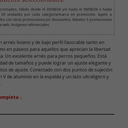
cionados. Válido desde el 03/08/26 y/o hasta el 09/08/26 o hasta
o 30 unidades por cada categoría/marca en promoción. Sujeto a
bles con otras promociones y/o descuentos. Máximo 5 promociones
 la web. Imágenes referenciales.
n arnés liviano y de bajo perfil favorable tanto en
mo en paseos para aquellos que aprecian la libertad
ta. Un excelente arnés para perros pequeños. Está
edad de tamaños y puede lograr un ajuste elegante y
os de ajuste. Conectado con dos puntos de sujeción
en V de aluminio en la espalda y un lazo ultraligero y
.
completa ↓