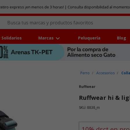
etiro express ¡en menos de 3 horas! | Consulta disponibilidad al momento
 Solidarios
Marcas
Peluquería
Blog
Perro
Accesorios
Coll
Ruffwear
Ruffwear hi & lig
SKU: 8838_m
Puntuación clientes: 3,4 de
10% dsct en pro