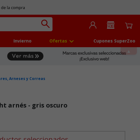
 de la compra
Invierno
Ofertas
Cupones SuperZoo
ares, Arneses y Correas
ht arnés - gris oscuro
 5
ductos seleccionados.