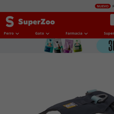
NUEVO
R
Perro
Gato
Farmacia
Super