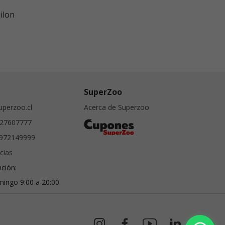
ilon
SuperZoo
perzoo.cl
Acerca de Superzoo
27607777
972149999
cias
nción:
ingo 9:00 a 20:00.