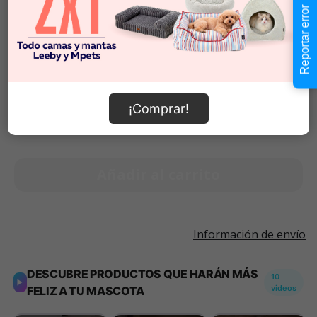
Reportar error
Talla S
$22.990
Talla XS
$18.990
$18.990
-
$31.990
Cantidad:
Selecciona una opción para ver
¡Comprar!
-
+
disponibilidad
Añadir al carrito
Información de envío