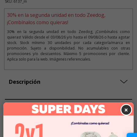
SKU: 6137_m
30% en la segunda unidad en todo Zeedog,
¡Combínalos como quieras!
30% en la segunda unidad en todo Zeedog, ¡Combínalos como
quieras! Válido desde el 03/08/26 y/o hasta el 09/08/26 o hasta agotar
stock. Stock mínimo 30 unidades por cada categoría/marca en
promoción. Sujeto a disponibilidad. No acumulables con otras
promociones y/o descuentos. Máximo 5 promociones por cliente.
Aplica solo para la web. Imágenes referenciales.
Descripción
Seleccionar Formato
×
Talla L
$31.990
Talla M
$29.990