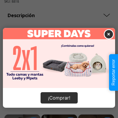
SKU: 8818
Descripción
$44.990
×
Cantidad:
En Stock
-
+
Añadir al carrito
Reportar error
Información de envío
¡Comprar!